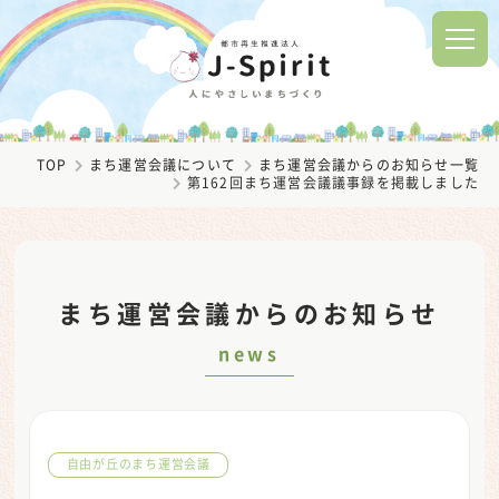
TOP
まち運営会議について
まち運営会議からのお知らせ一覧
第162回まち運営会議議事録を掲載しました
まち運営会議からのお知らせ
news
自由が丘のまち運営会議