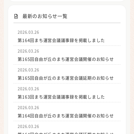
最新のお知らせ一覧
2026.03.26
第164回まち運営会議議事録を掲載しました
2026.03.26
第165回自由が丘のまち運営会議開催のお知らせ
2026.03.26
第165回自由が丘のまち運営会議延期のお知らせ
2026.03.26
第163回まち運営会議議事録を掲載しました
2026.03.26
第164回自由が丘のまち運営会議開催のお知らせ
2026.03.26