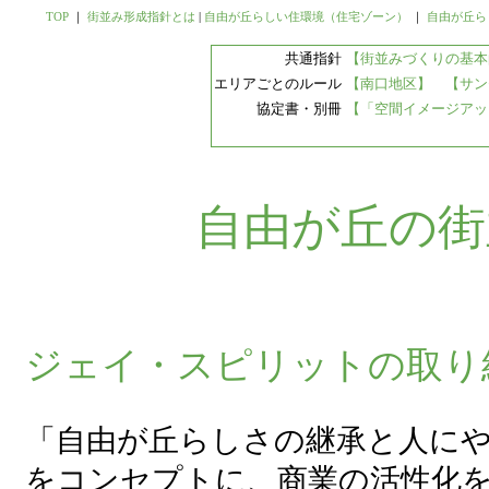
TOP
｜
街並み形成指針とは
|
自由が丘らしい住環境（住宅ゾーン）
｜
自由が丘ら
共通指針
【街並みづくりの基本
エリアごとのルール
【南口地区】
【サン
協定書・別冊
【「空間イメージアッ
自由が丘の街
ジェイ・スピリットの取り
「自由が丘らしさの継承と人に
をコンセプトに、商業の活性化