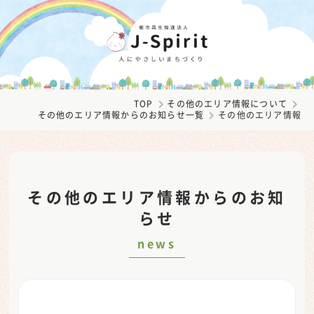
TOP
その他のエリア情報について
その他のエリア情報からのお知らせ一覧
その他のエリア情報
その他のエリア情報からのお知
らせ
news