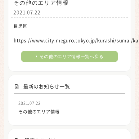
その他のエリア情報
2021.07.22
目黒区
https://www.city.meguro.tokyo.jp/kurashi/sumai/ka
その他のエリア情報一覧へ戻る
最新のお知らせ一覧
2021.07.22
その他のエリア情報