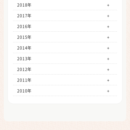
8月（0）
7月（0）
6月（0）
5月（0）
4月（0）
3月（0）
2月（0）
1月（0）
2018年
9月（0）
8月（0）
7月（0）
6月（0）
5月（0）
4月（0）
3月（0）
2月（0）
1月（0）
2017年
10月（0）
9月（0）
8月（0）
7月（0）
6月（0）
5月（0）
4月（0）
3月（0）
2月（0）
1月（0）
2016年
11月（0）
10月（0）
9月（0）
8月（0）
7月（0）
6月（0）
5月（0）
4月（0）
3月（0）
2月（0）
1月（0）
2015年
12月（0）
11月（0）
10月（0）
9月（0）
8月（0）
7月（1）
6月（0）
5月（0）
4月（0）
3月（0）
2月（0）
1月（0）
2014年
12月（0）
11月（0）
10月（0）
9月（0）
8月（0）
7月（0）
6月（0）
5月（0）
4月（0）
3月（0）
2月（0）
1月（0）
2013年
12月（0）
11月（0）
10月（0）
9月（0）
8月（0）
7月（0）
6月（0）
5月（0）
4月（0）
3月（0）
2月（0）
1月（0）
2012年
12月（0）
11月（0）
10月（0）
9月（0）
8月（0）
7月（0）
6月（0）
5月（0）
4月（0）
3月（0）
2月（0）
1月（0）
2011年
12月（0）
11月（0）
10月（0）
9月（0）
8月（0）
7月（0）
6月（0）
5月（0）
4月（0）
3月（0）
2月（0）
1月（0）
2010年
12月（0）
11月（0）
10月（0）
9月（0）
8月（0）
7月（0）
6月（0）
5月（0）
4月（0）
3月（0）
2月（0）
1月（0）
12月（0）
11月（0）
10月（0）
9月（0）
8月（0）
7月（0）
6月（0）
5月（0）
4月（0）
3月（0）
2月（0）
12月（0）
11月（0）
10月（0）
9月（0）
8月（0）
7月（0）
6月（0）
5月（0）
4月（0）
3月（0）