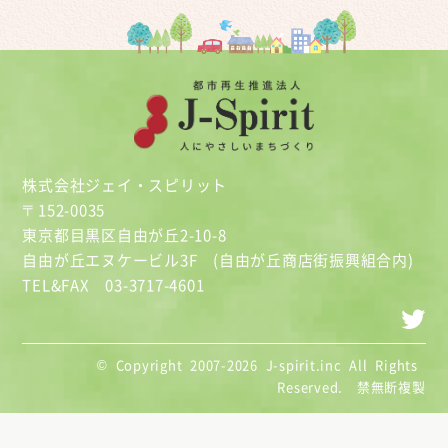
12月（0）
11月（0）
10月（0）
9月（0）
8月（0）
7月（0）
6月（0）
5月（0）
4月（0）
12月（0）
11月（0）
10月（0）
9月（0）
8月（0）
7月（0）
6月（0）
5月（0）
12月（0）
11月（0）
10月（0）
9月（0）
8月（0）
7月（0）
6月（0）
12月（0）
11月（0）
10月（0）
9月（0）
8月（0）
7月（0）
12月（0）
11月（0）
10月（0）
9月（0）
8月（0）
株式会社ジェイ・スピリット
12月（0）
11月（0）
10月（0）
9月（0）
〒152-0035
12月（0）
11月（0）
10月（0）
東京都目黒区自由が丘2-10-8
自由が丘エヌケービル3F (自由が丘商店街振興組合内)
12月（0）
11月（0）
TEL&FAX 03-3717-4601
12月（0）
© Copyright 2007-2026 J-spirit.inc All Rights
Reserved. 禁無断複製