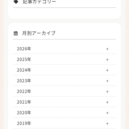
記事カテゴリー
月別アーカイブ
2026年
1月（0）
2025年
2月（0）
1月（0）
2024年
3月（0）
2月（0）
1月（0）
2023年
4月（0）
3月（0）
2月（0）
1月（0）
2022年
5月（0）
4月（0）
3月（0）
2月（0）
1月（0）
2021年
6月（0）
5月（0）
4月（0）
3月（0）
2月（0）
1月（0）
2020年
7月（0）
6月（0）
5月（0）
4月（0）
3月（0）
2月（0）
1月（0）
2019年